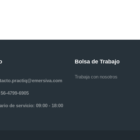
o
Bolsa de Trabajo
Trabaja con nosotros
tacto.practiq@emersiva.com
 56-4799-6905
rio de servicio: 09:00 - 18:00