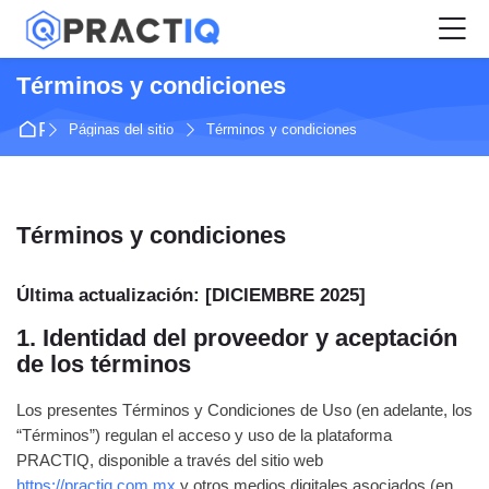
Skip to navigation
Skip to login form
Salta al contenido principal
Skip to accessibility options
Skip to footer
Skip accessibility options
M
Términos y condiciones
Página Principal
Páginas del sitio
Términos y condiciones
Términos y condiciones
Requisitos de finalización
Última actualización: [DICIEMBRE 2025]
1. Identidad del proveedor y aceptación
de los términos
Los presentes Términos y Condiciones de Uso (en adelante, los
“Términos”) regulan el acceso y uso de la plataforma
PRACTIQ, disponible a través del sitio web
https://practiq.com.mx
y otros medios digitales asociados (en