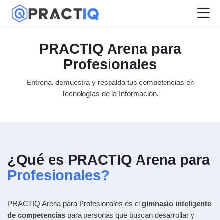
Skip to navigation
Skip to login form
Salta al contenido principal
Skip to accessibility options
Skip to footer
Skip accessibility options
M
PRACTIQ para Profesionales
Requisitos de finalización
PRACTIQ para Profesionales
PRACTIQ para Profesionales
PRACTIQ Arena para
Página Principal
Profesionales
Páginas del sitio
PRACTIQ para Profesionales
Entrena, demuestra y respalda tus competencias en
Tecnologías de la Información.
¿Qué es PRACTIQ Arena para
Profesionales?
PRACTIQ Arena para Profesionales es el
gimnasio inteligente
de competencias
para personas que buscan desarrollar y