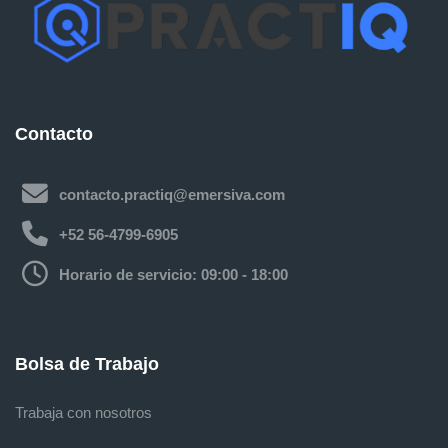
uiente
PRACTIQ para Empresas
Contacto
contacto.practiq@emersiva.com
+52 56-4799-6905
Horario de servicio: 09:00 - 18:00
Bolsa de Trabajo
Trabaja con nosotros