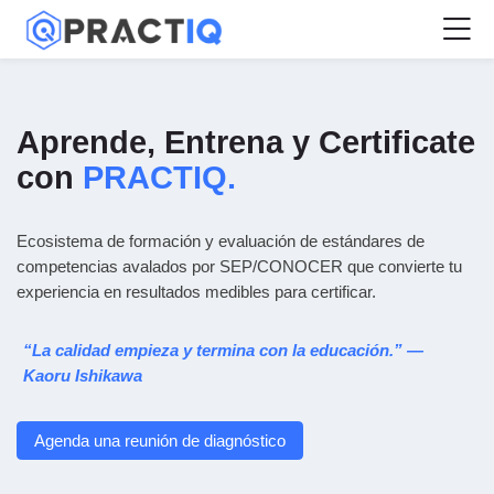
Skip to navigation
Skip to login form
Skip to main content
Skip to accessibility options
Skip to footer
Skip accessibility options
M
Home
Aprende, Entrena y Certificate
con
PRACTIQ.
Ecosistema de formación y evaluación de estándares de
competencias avalados por SEP/CONOCER que convierte tu
experiencia en resultados medibles para certificar.
“La calidad empieza y termina con la educación.” —
Kaoru Ishikawa
Agenda una reunión de diagnóstico