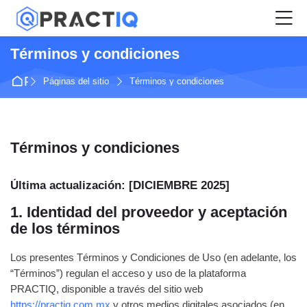
Skip to navigation
Skip to login form
Salta al contenido principal
Skip to accessibility options
Skip to footer
Skip accessibility options
M
Términos y condiciones
Página Principal
Páginas del sitio
Términos y condiciones
Términos y condiciones
Requisitos de finalización
Última actualización: [DICIEMBRE 2025]
1. Identidad del proveedor y aceptación
de los términos
Los presentes Términos y Condiciones de Uso (en adelante, los
“Términos”) regulan el acceso y uso de la plataforma
PRACTIQ, disponible a través del sitio web
https://practiq.com.mx
y otros medios digitales asociados (en