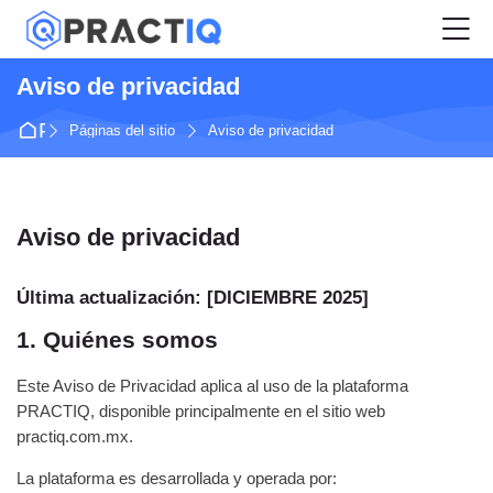
Skip to navigation
Skip to login form
Salta al contenido principal
Skip to accessibility options
Skip to footer
Skip accessibility options
M
Aviso de privacidad
Página Principal
Páginas del sitio
Aviso de privacidad
Aviso de privacidad
Requisitos de finalización
Última actualización: [DICIEMBRE 2025]
1. Quiénes somos
Este Aviso de Privacidad aplica al uso de la plataforma
PRACTIQ, disponible principalmente en el sitio web
practiq.com.mx.
La plataforma es desarrollada y operada por: