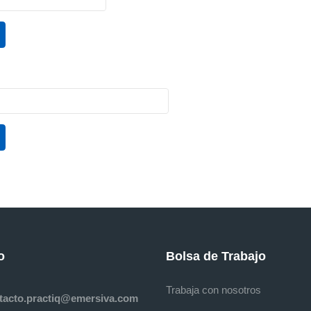
o
Bolsa de Trabajo
Trabaja con nosotros
tacto.practiq@emersiva.com