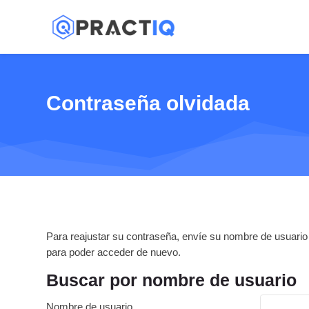
Skip to navigation
Skip to search form
Skip to login form
Salta al contenido principal
Skip to accessibility options
Skip to footer
Skip accessibility options
Contraseña olvidada
Para reajustar su contraseña, envíe su nombre de usuario 
para poder acceder de nuevo.
Buscar por nombre de usuario
Buscar por nombre de usuario
Nombre de usuario