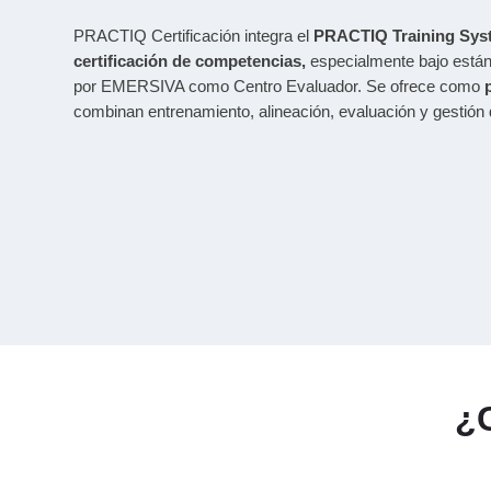
C
e
rt
PRACTIQ Certificación integra el
PRACTIQ Training Syst
ifi
c
certificación de competencias,
especialmente bajo está
a
ci
por EMERSIVA como Centro Evaluador. Se ofrece como
ó
n
combinan entrenamiento, alineación, evaluación y gestión d
¿